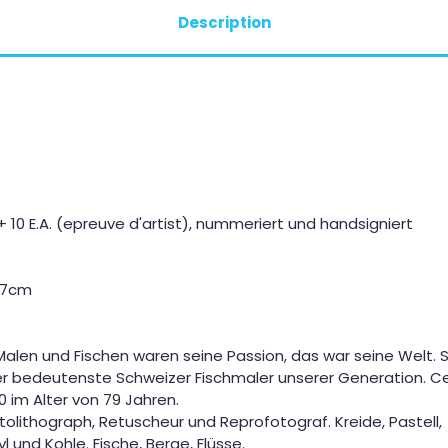
Description
 10 E.A. (epreuve d'artist), nummeriert und handsigniert
87cm
 Malen und Fischen waren seine Passion, das war seine Welt. 
 der bedeutenste Schweizer Fischmaler unserer Generation. C
 im Alter von 79 Jahren.
tolithograph, Retuscheur und Reprofotograf. Kreide, Pastell,
l und Kohle. Fische, Berge, Flüsse.